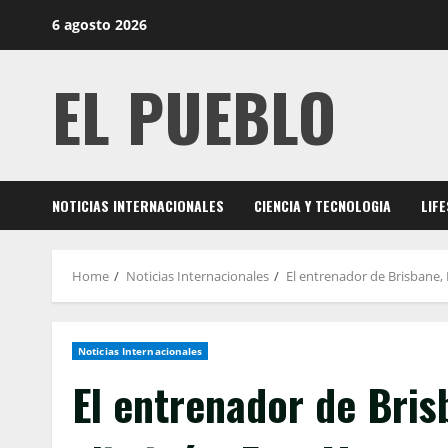
Skip
6 agosto 2026
to
content
EL PUEBLO
NOTICIAS INTERNACIONALES
CIENCIA Y TECNOLOGIA
LIF
Home
Noticias Internacionales
El entrenador de Brisbane,
Noticias Internacionales
El entrenador de Bris