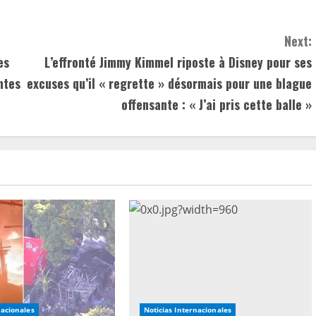
Next:
es
L’effronté Jimmy Kimmel riposte à Disney pour ses
ntes
excuses qu’il « regrette » désormais pour une blague
offensante : « J’ai pris cette balle »
nacionales
Noticias Internacionales