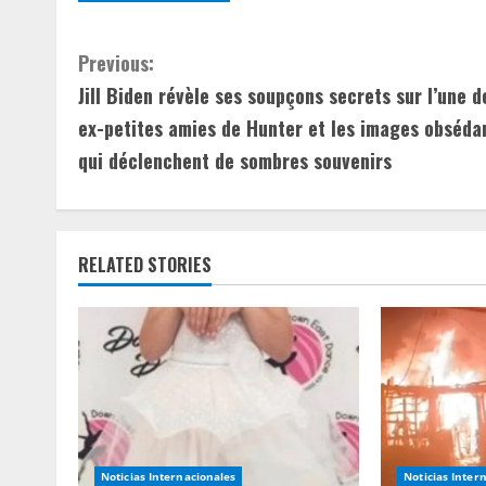
C
Previous:
Jill Biden révèle ses soupçons secrets sur l’une d
o
ex-petites amies de Hunter et les images obséda
n
qui déclenchent de sombres souvenirs
t
i
RELATED STORIES
n
u
e
R
e
Noticias Internacionales
Noticias Inter