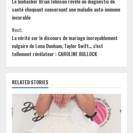
Le biohacker Brian Johnson révèle un diagnostic de
o
santé choquant concernant une maladie auto-immune
n
incurable
t
Next:
La vérité sur le discours de mariage incroyablement
i
vulgaire de Lena Dunham, Taylor Swift… c’est
tellement révélateur : CAROLINE BULLOCK
n
u
e
RELATED STORIES
R
e
a
d