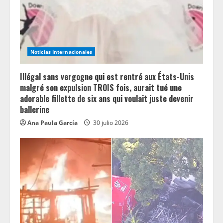
i
n
Noticias Internacionales
g
Illégal sans vergogne qui est rentré aux États-Unis
malgré son expulsion TROIS fois, aurait tué une
adorable fillette de six ans qui voulait juste devenir
ballerine
Ana Paula García
30 julio 2026