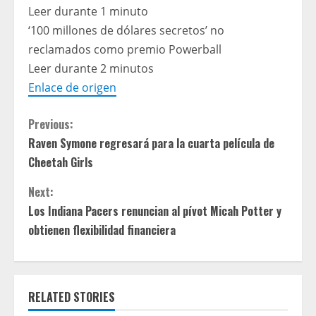
Leer durante 1 minuto
‘100 millones de dólares secretos’ no
reclamados como premio Powerball
Leer durante 2 minutos
Enlace de origen
C
Previous:
Raven Symone regresará para la cuarta película de
o
Cheetah Girls
n
Next:
t
Los Indiana Pacers renuncian al pívot Micah Potter y
obtienen flexibilidad financiera
i
n
RELATED STORIES
u