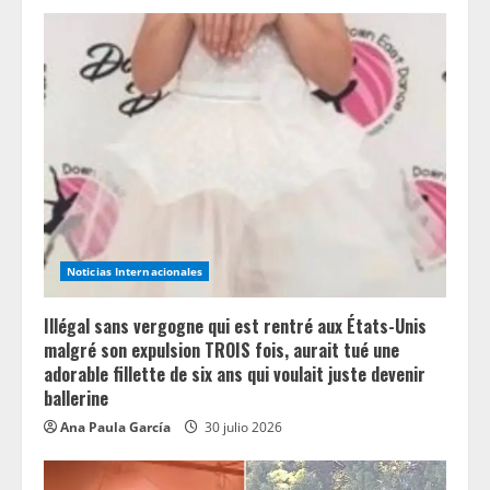
e
R
e
a
d
i
Noticias Internacionales
n
Illégal sans vergogne qui est rentré aux États-Unis
g
malgré son expulsion TROIS fois, aurait tué une
adorable fillette de six ans qui voulait juste devenir
ballerine
Ana Paula García
30 julio 2026