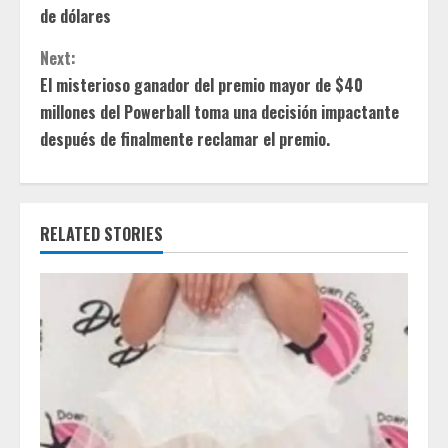
n
de dólares
t
Next:
El misterioso ganador del premio mayor de $40
i
millones del Powerball toma una decisión impactante
después de finalmente reclamar el premio.
n
u
e
RELATED STORIES
R
e
a
d
i