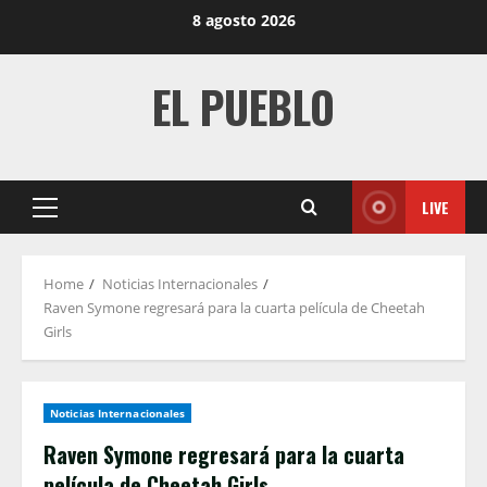
Skip
8 agosto 2026
to
content
EL PUEBLO
LIVE
Primary
Menu
Home
Noticias Internacionales
Raven Symone regresará para la cuarta película de Cheetah
Girls
Noticias Internacionales
Raven Symone regresará para la cuarta
película de Cheetah Girls