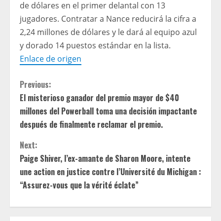
de dólares en el primer delantal con 13
jugadores. Contratar a Nance reducirá la cifra a
2,24 millones de dólares y le dará al equipo azul
y dorado 14 puestos estándar en la lista.
Enlace de origen
C
Previous:
El misterioso ganador del premio mayor de $40
o
millones del Powerball toma una decisión impactante
n
después de finalmente reclamar el premio.
t
Next:
Paige Shiver, l’ex-amante de Sharon Moore, intente
i
une action en justice contre l’Université du Michigan :
“Assurez-vous que la vérité éclate”
n
u