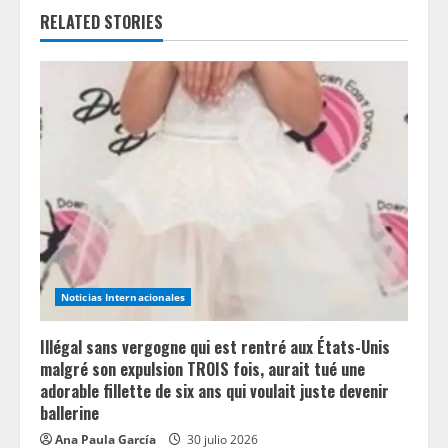
e
RELATED STORIES
R
e
a
d
i
n
Noticias Internacionales
g
Illégal sans vergogne qui est rentré aux États-Unis
malgré son expulsion TROIS fois, aurait tué une
adorable fillette de six ans qui voulait juste devenir
ballerine
Ana Paula García
30 julio 2026