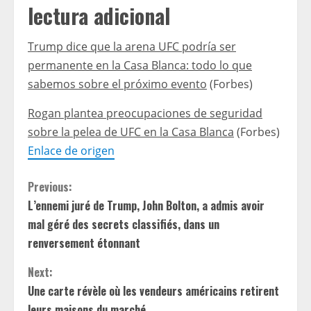
lectura adicional
Trump dice que la arena UFC podría ser
permanente en la Casa Blanca: todo lo que
sabemos sobre el próximo evento
(Forbes)
Rogan plantea preocupaciones de seguridad
sobre la pelea de UFC en la Casa Blanca
(Forbes)
Enlace de origen
C
Previous:
L’ennemi juré de Trump, John Bolton, a admis avoir
o
mal géré des secrets classifiés, dans un
n
renversement étonnant
t
Next:
Une carte révèle où les vendeurs américains retirent
i
leurs maisons du marché