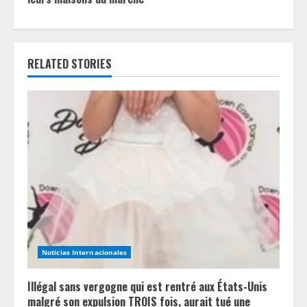
n
u
RELATED STORIES
e
R
e
a
d
i
n
Noticias Internacionales
g
Illégal sans vergogne qui est rentré aux États-Unis
malgré son expulsion TROIS fois, aurait tué une