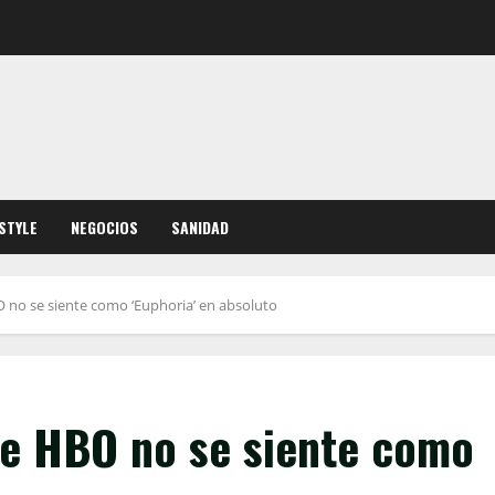
ESTYLE
NEGOCIOS
SANIDAD
BO no se siente como ‘Euphoria’ en absoluto
’ de HBO no se siente como