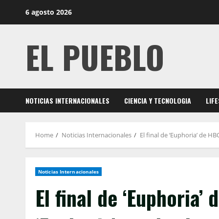
Skip
6 agosto 2026
to
content
EL PUEBLO
NOTICIAS INTERNACIONALES
CIENCIA Y TECNOLOGIA
LIF
Home
Noticias Internacionales
El final de ‘Euphoria’ de H
Noticias Internacionales
El final de ‘Euphoria