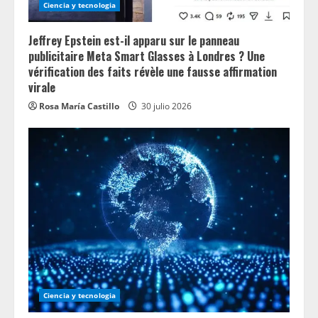
n
Ciencia y tecnologia
g
Jeffrey Epstein est-il apparu sur le panneau
publicitaire Meta Smart Glasses à Londres ? Une
vérification des faits révèle une fausse affirmation
virale
Rosa María Castillo
30 julio 2026
Ciencia y tecnologia