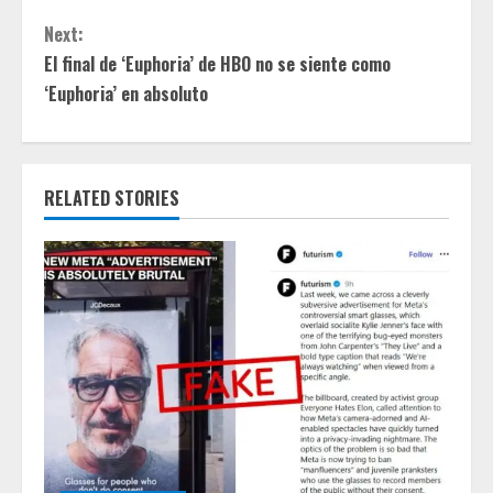
t
Next:
El final de ‘Euphoria’ de HBO no se siente como
i
‘Euphoria’ en absoluto
n
u
RELATED STORIES
e
R
e
a
d
i