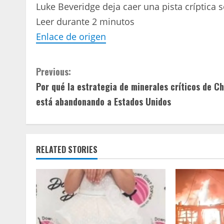
Luke Beveridge deja caer una pista críptica s
Leer durante 2 minutos
Enlace de origen
C
Previous:
Por qué la estrategia de minerales críticos de Ch
o
está abandonando a Estados Unidos
n
t
RELATED STORIES
i
n
u
e