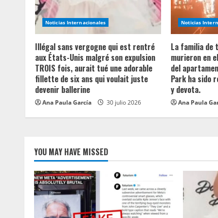
R
Noticias Internacionales
Noticias Inter
e
Illégal sans vergogne qui est rentré
La familia de
a
aux États-Unis malgré son expulsion
murieron en e
TROIS fois, aurait tué une adorable
del apartament
d
fillette de six ans qui voulait juste
Park ha sido 
devenir ballerine
y devota.
i
Ana Paula García
30 julio 2026
Ana Paula Ga
n
g
YOU MAY HAVE MISSED