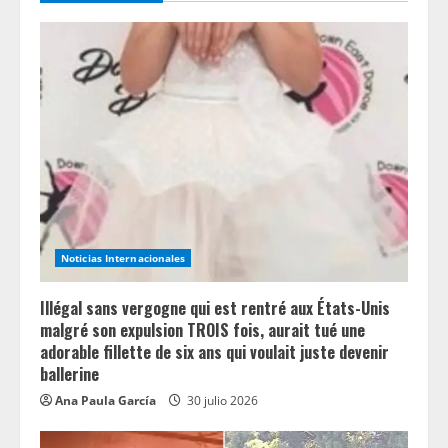
R
e
a
d
i
n
Noticias Internacionales
g
Illégal sans vergogne qui est rentré aux États-Unis
malgré son expulsion TROIS fois, aurait tué une
adorable fillette de six ans qui voulait juste devenir
ballerine
Ana Paula García
30 julio 2026