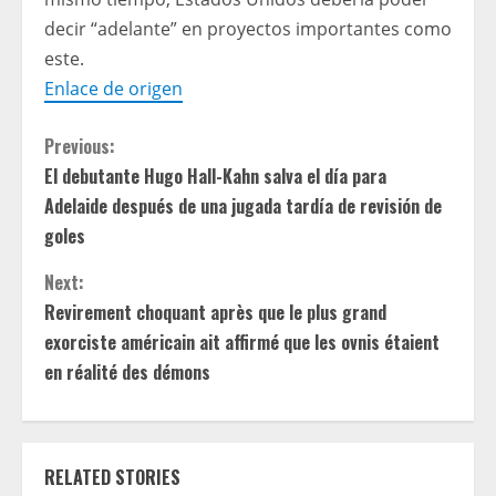
decir “adelante” en proyectos importantes como
este.
Enlace de origen
C
Previous:
El debutante Hugo Hall-Kahn salva el día para
o
Adelaide después de una jugada tardía de revisión de
n
goles
t
Next:
Revirement choquant après que le plus grand
i
exorciste américain ait affirmé que les ovnis étaient
en réalité des démons
n
u
e
RELATED STORIES