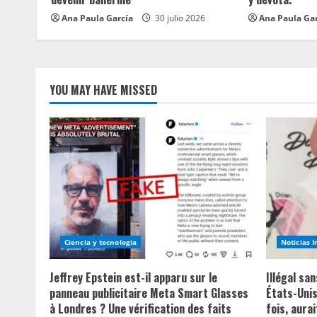
i
Ana Paula García
30 julio 2026
Ana Paula Ga
n
g
YOU MAY HAVE MISSED
Ciencia y tecnologia
Noticias 
Jeffrey Epstein est-il apparu sur le
Illégal sa
panneau publicitaire Meta Smart Glasses
États-Unis
à Londres ? Une vérification des faits
fois, aurai