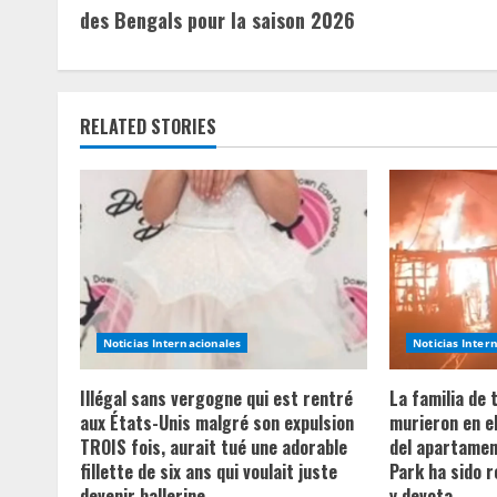
o
des Bengals pour la saison 2026
n
t
RELATED STORIES
i
n
u
e
R
Noticias Internacionales
Noticias Inter
e
Illégal sans vergogne qui est rentré
La familia de
a
aux États-Unis malgré son expulsion
murieron en e
TROIS fois, aurait tué une adorable
del apartament
d
fillette de six ans qui voulait juste
Park ha sido 
devenir ballerine
y devota.