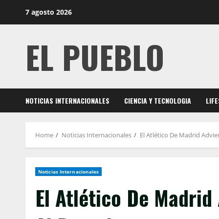
Skip
7 agosto 2026
to
content
EL PUEBLO
NOTICIAS INTERNACIONALES
CIENCIA Y TECNOLOGIA
LIF
Home
Noticias Internacionales
El Atlético De Madrid Advier
Noticias Internacionales
El Atlético De Madrid 