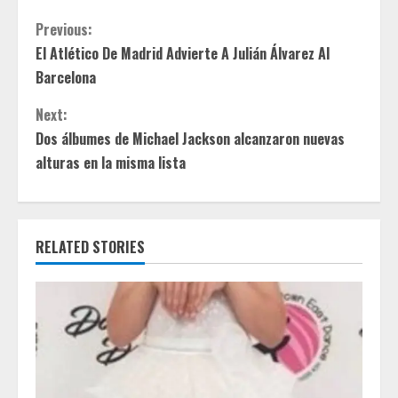
C
Previous:
El Atlético De Madrid Advierte A Julián Álvarez Al
o
Barcelona
n
Next:
t
Dos álbumes de Michael Jackson alcanzaron nuevas
alturas en la misma lista
i
n
RELATED STORIES
u
e
R
e