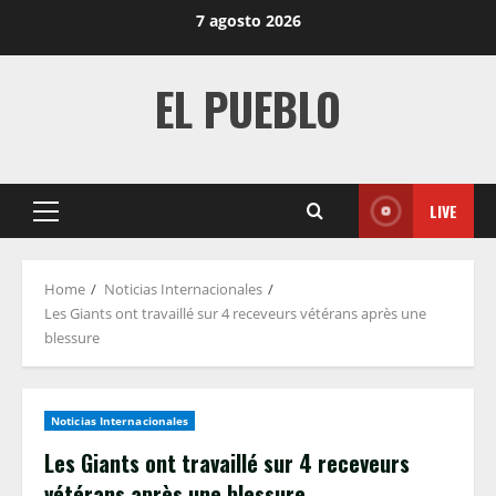
Skip
7 agosto 2026
to
content
EL PUEBLO
LIVE
Primary
Menu
Home
Noticias Internacionales
Les Giants ont travaillé sur 4 receveurs vétérans après une
blessure
Noticias Internacionales
Les Giants ont travaillé sur 4 receveurs
vétérans après une blessure