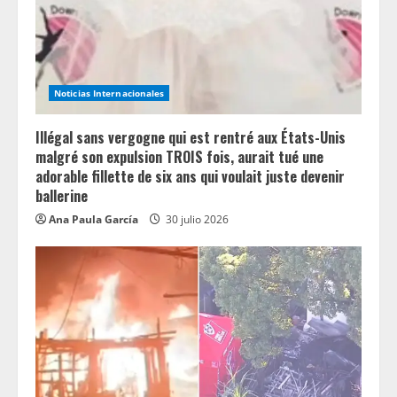
a
d
i
Noticias Internacionales
n
Illégal sans vergogne qui est rentré aux États-Unis
g
malgré son expulsion TROIS fois, aurait tué une
adorable fillette de six ans qui voulait juste devenir
ballerine
Ana Paula García
30 julio 2026