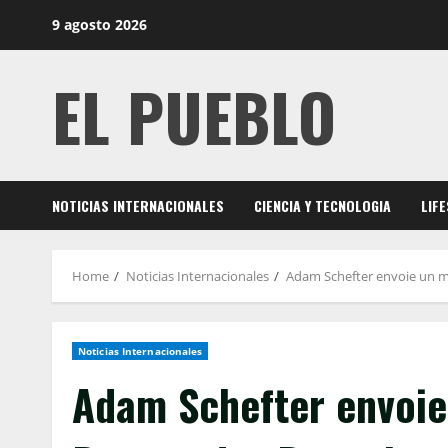
Skip
9 agosto 2026
to
content
EL PUEBLO
NOTICIAS INTERNACIONALES
CIENCIA Y TECNOLOGIA
LIF
Home
Noticias Internacionales
Adam Schefter envoie un me
Noticias Internacionales
Adam Schefter envoie