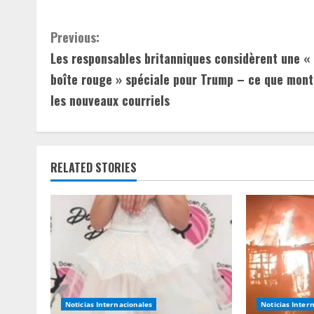
C
Previous:
Les responsables britanniques considèrent une «
o
boîte rouge » spéciale pour Trump – ce que mont
n
les nouveaux courriels
t
i
RELATED STORIES
n
u
e
R
e
Noticias Internacionales
Noticias Inter