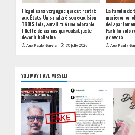
a
Illégal sans vergogne qui est rentré
La familia de
aux États-Unis malgré son expulsion
murieron en e
d
TROIS fois, aurait tué une adorable
del apartament
fillette de six ans qui voulait juste
Park ha sido 
i
devenir ballerine
y devota.
n
Ana Paula García
30 julio 2026
Ana Paula Ga
g
YOU MAY HAVE MISSED