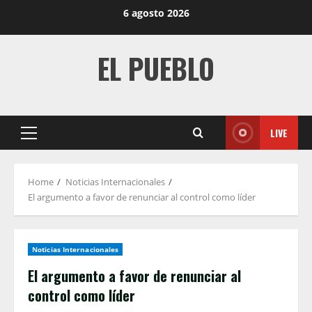
Skip
6 agosto 2026
to
content
EL PUEBLO
LIVE
Primary
Menu
Home
Noticias Internacionales
El argumento a favor de renunciar al control como líder
Noticias Internacionales
El argumento a favor de renunciar al
control como líder