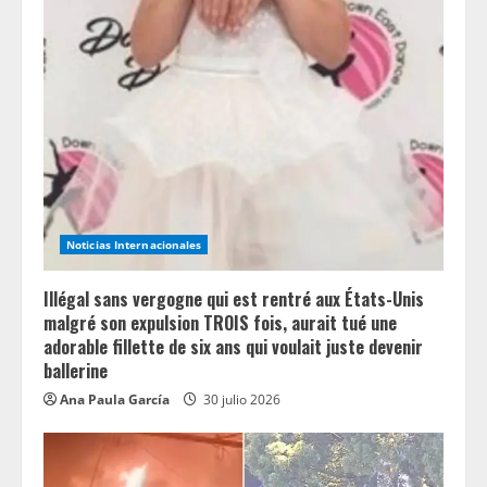
R
e
a
d
i
n
Noticias Internacionales
g
Illégal sans vergogne qui est rentré aux États-Unis
malgré son expulsion TROIS fois, aurait tué une
adorable fillette de six ans qui voulait juste devenir
ballerine
Ana Paula García
30 julio 2026