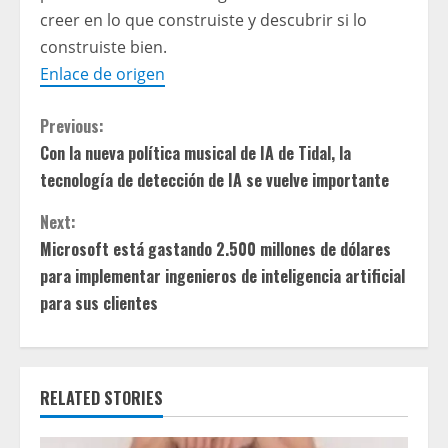
creer en lo que construiste y descubrir si lo
construiste bien.
Enlace de origen
C
Previous:
Con la nueva política musical de IA de Tidal, la
o
tecnología de detección de IA se vuelve importante
n
Next:
t
Microsoft está gastando 2.500 millones de dólares
para implementar ingenieros de inteligencia artificial
i
para sus clientes
n
u
RELATED STORIES
e