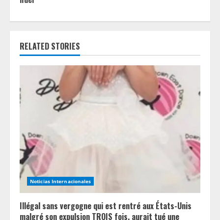
t
i
n
RELATED STORIES
u
e
R
e
a
d
Noticias Internacionales
i
n
Illégal sans vergogne qui est rentré aux États-Unis
malgré son expulsion TROIS fois, aurait tué une