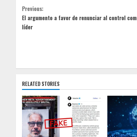
C
Previous:
El argumento a favor de renunciar al control co
o
líder
n
t
i
n
u
RELATED STORIES
e
R
e