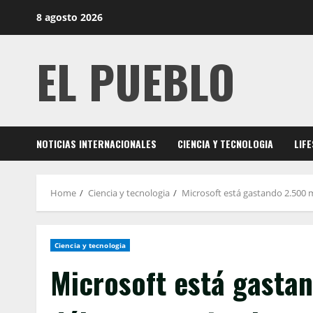
Skip
8 agosto 2026
to
content
EL PUEBLO
NOTICIAS INTERNACIONALES
CIENCIA Y TECNOLOGIA
LIF
Home
Ciencia y tecnologia
Microsoft está gastando 2.500 mi
Ciencia y tecnologia
Microsoft está gastan