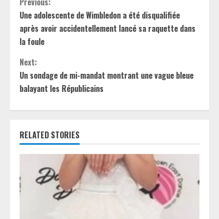
C
Previous:
Une adolescente de Wimbledon a été disqualifiée
o
après avoir accidentellement lancé sa raquette dans
n
la foule
t
Next:
Un sondage de mi-mandat montrant une vague bleue
i
balayant les Républicains
n
u
RELATED STORIES
e
R
e
a