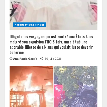
d
i
n
Noticias Internacionales
g
Illégal sans vergogne qui est rentré aux États-Unis
malgré son expulsion TROIS fois, aurait tué une
adorable fillette de six ans qui voulait juste devenir
ballerine
Ana Paula García
30 julio 2026