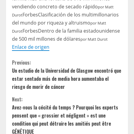
vendiendo concreto de secado rápido
por
Matt
Forbes
Clasificación de los multimillonarios
Durot
del mundo por riqueza y altruismo
por
Matt
Forbes
Dentro de la familia estadounidense
Durot
de 500 mil millones de dólares
por
Matt Durot
Enlace de origen
C
Previous:
Un estudio de la Universidad de Glasgow encontró que
o
estar sentado más de media hora aumentaba el
n
riesgo de morir de cáncer
t
Next:
Avez-vous la cécité du temps ? Pourquoi les experts
i
pensent que « grossier et négligent » est une
condition qui peut détruire les amitiés peut être
n
GÉNÉTIQUE