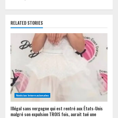
u
e
RELATED STORIES
R
e
a
d
i
n
g
Noticias Internacionales
Illégal sans vergogne qui est rentré aux États-Unis
malgré son expulsion TROIS fois, aurait tué une