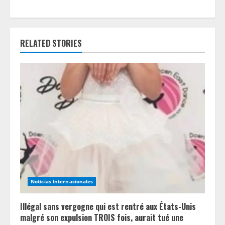
i
n
RELATED STORIES
u
e
R
e
a
d
i
Noticias Internacionales
n
Illégal sans vergogne qui est rentré aux États-Unis
g
malgré son expulsion TROIS fois, aurait tué une