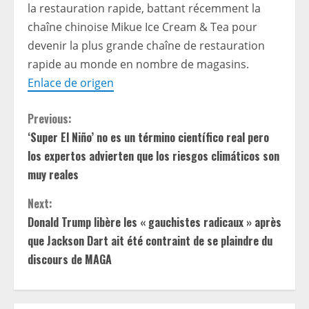
la restauration rapide, battant récemment la
chaîne chinoise Mikue Ice Cream & Tea pour
devenir la plus grande chaîne de restauration
rapide au monde en nombre de magasins.
Enlace de origen
C
Previous:
‘Super El Niño’ no es un término científico real pero
o
los expertos advierten que los riesgos climáticos son
n
muy reales
t
Next:
Donald Trump libère les « gauchistes radicaux » après
i
que Jackson Dart ait été contraint de se plaindre du
discours de MAGA
n
u