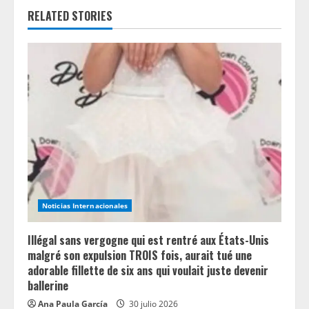
e
RELATED STORIES
R
e
a
d
i
n
Noticias Internacionales
g
Illégal sans vergogne qui est rentré aux États-Unis
malgré son expulsion TROIS fois, aurait tué une
adorable fillette de six ans qui voulait juste devenir
ballerine
Ana Paula García
30 julio 2026