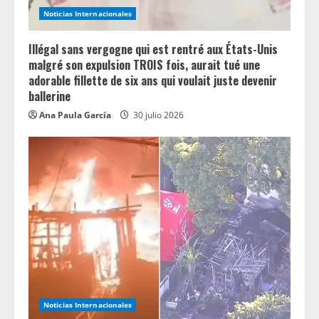
Noticias Internacionales
g
Illégal sans vergogne qui est rentré aux États-Unis
malgré son expulsion TROIS fois, aurait tué une
adorable fillette de six ans qui voulait juste devenir
ballerine
Ana Paula García
30 julio 2026
Noticias Internacionales