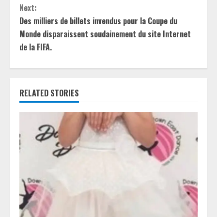
t
Next:
Des milliers de billets invendus pour la Coupe du
i
Monde disparaissent soudainement du site Internet
de la FIFA.
n
u
e
RELATED STORIES
R
e
a
d
i
n