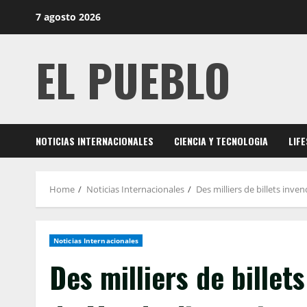
Skip
7 agosto 2026
to
content
EL PUEBLO
NOTICIAS INTERNACIONALES
CIENCIA Y TECNOLOGIA
LIF
Home
Noticias Internacionales
Des milliers de billets inv
Noticias Internacionales
Des milliers de billet