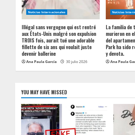
e
Noticias Internacionales
Noticias Inter
a
Illégal sans vergogne qui est rentré
La familia de
aux États-Unis malgré son expulsion
murieron en e
d
TROIS fois, aurait tué une adorable
del apartament
fillette de six ans qui voulait juste
Park ha sido 
i
devenir ballerine
y devota.
n
Ana Paula García
30 julio 2026
Ana Paula Ga
g
YOU MAY HAVE MISSED