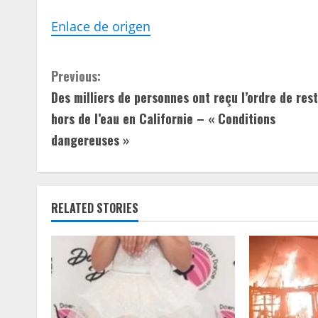
Enlace de origen
C
Previous:
Des milliers de personnes ont reçu l’ordre de res
o
hors de l’eau en Californie – « Conditions
n
dangereuses »
t
i
RELATED STORIES
n
u
e
R