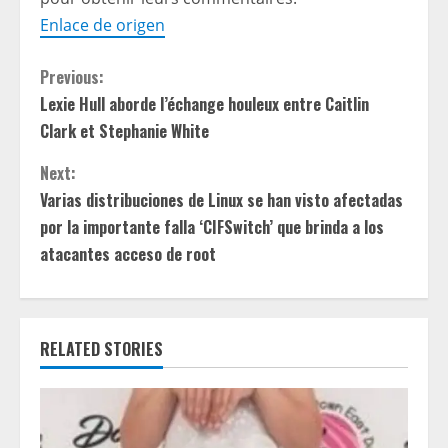
Enlace de origen
C
Previous:
Lexie Hull aborde l’échange houleux entre Caitlin
o
Clark et Stephanie White
n
Next:
t
Varias distribuciones de Linux se han visto afectadas
por la importante falla ‘CIFSwitch’ que brinda a los
i
atacantes acceso de root
n
u
RELATED STORIES
e
R