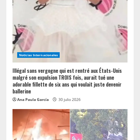
e
a
d
i
n
Noticias Internacionales
g
Illégal sans vergogne qui est rentré aux États-Unis
malgré son expulsion TROIS fois, aurait tué une
adorable fillette de six ans qui voulait juste devenir
ballerine
Ana Paula García
30 julio 2026