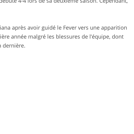
t débuté 4-4 lors de sa deuxième saison. Cependant,
diana après avoir guidé le Fever vers une apparition
ière année malgré les blessures de l’équipe, dont
n dernière.