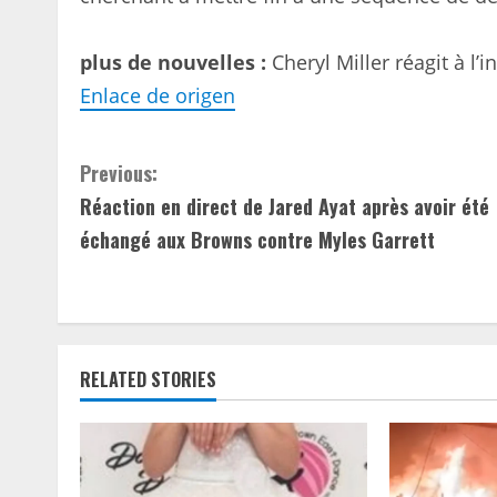
plus de nouvelles :
Cheryl Miller réagit à l’
Enlace de origen
C
Previous:
Réaction en direct de Jared Ayat après avoir été
o
échangé aux Browns contre Myles Garrett
n
t
i
RELATED STORIES
n
u