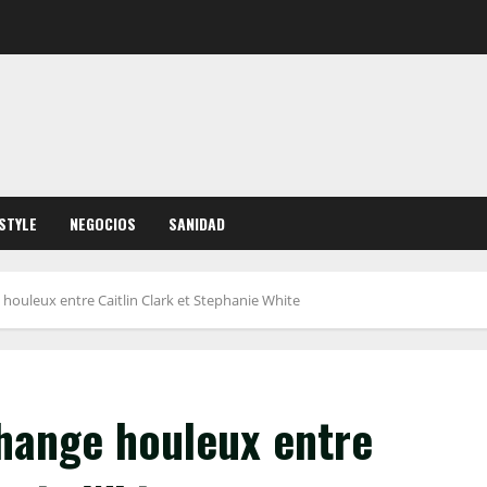
ESTYLE
NEGOCIOS
SANIDAD
 houleux entre Caitlin Clark et Stephanie White
change houleux entre