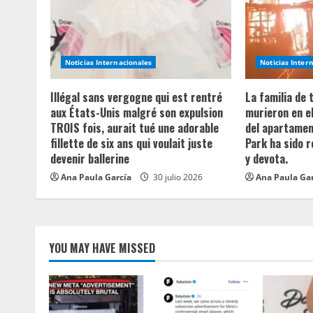
e
R
e
Noticias Internacionales
Noticias Inter
a
Illégal sans vergogne qui est rentré
La familia de
aux États-Unis malgré son expulsion
murieron en e
d
TROIS fois, aurait tué une adorable
del apartament
fillette de six ans qui voulait juste
Park ha sido 
i
devenir ballerine
y devota.
n
Ana Paula García
30 julio 2026
Ana Paula Ga
g
YOU MAY HAVE MISSED