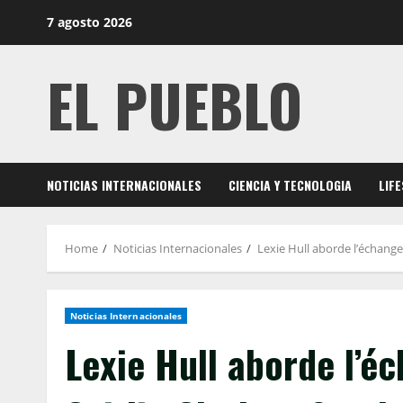
Skip
7 agosto 2026
to
content
EL PUEBLO
NOTICIAS INTERNACIONALES
CIENCIA Y TECNOLOGIA
LIF
Home
Noticias Internacionales
Lexie Hull aborde l’échange
Noticias Internacionales
Lexie Hull aborde l’é