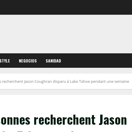
ESTYLE
NEGOCIOS
SANIDAD
s recherchent Jason Coughran disparu à Lake Tahoe pendant une semaine
sonnes recherchent Jason