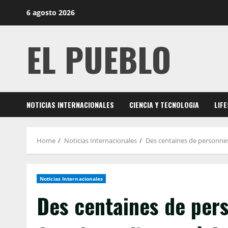
Skip
6 agosto 2026
to
content
EL PUEBLO
NOTICIAS INTERNACIONALES
CIENCIA Y TECNOLOGIA
LIF
Home
Noticias Internacionales
Des centaines de personne
Noticias Internacionales
Des centaines de per