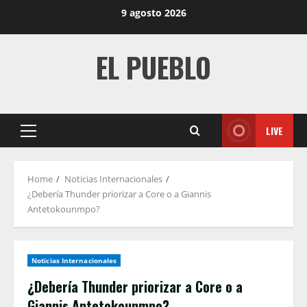
Skip
9 agosto 2026
to
content
EL PUEBLO
LIVE
Primary
Menu
Home
Noticias Internacionales
¿Debería Thunder priorizar a Core o a Giannis
Antetokounmpo?
Noticias Internacionales
¿Debería Thunder priorizar a Core o a
Giannis Antetokounmpo?