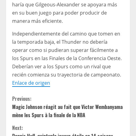
haría que Gilgeous-Alexander se apoyara más
en su buen juego para poder producir de
manera más eficiente.
Independientemente del camino que tomen en
la temporada baja, el Thunder no debería
operar como si pudieran superar fácilmente a
los Spurs en las Finales de la Conferencia Oeste.
Deberían ver a los Spurs como un rival que
recién comienza su trayectoria de campeonato.
Enlace de origen
C
Previous:
Magic Johnson réagit au fait que Victor Wembanyama
o
mène les Spurs à la finale de la NBA
n
Next:
Dennis Hull, quintuple joueur étoile en 14 saisons