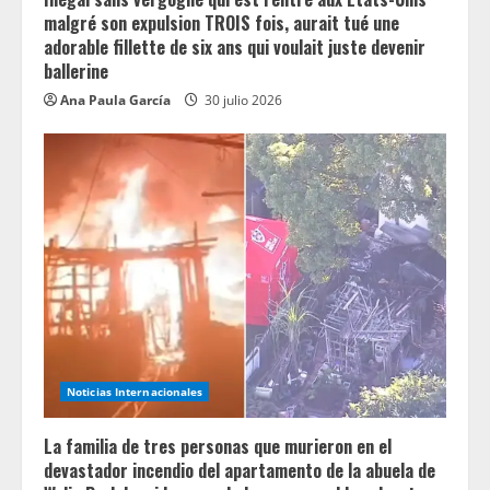
g
malgré son expulsion TROIS fois, aurait tué une
adorable fillette de six ans qui voulait juste devenir
ballerine
Ana Paula García
30 julio 2026
Noticias Internacionales
La familia de tres personas que murieron en el
devastador incendio del apartamento de la abuela de