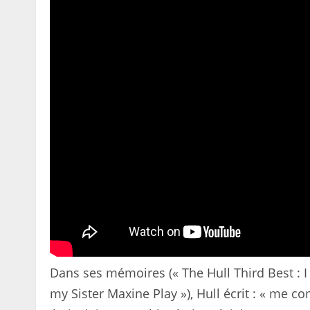
Dans ses mémoires (« The Hull Third Best : 
my Sister Maxine Play »), Hull écrit : « me c