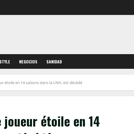
ESTYLE
NEGOCIOS
SANIDAD
ur étoile en 14 saisons dans la LNH, est décédé
 joueur étoile en 14