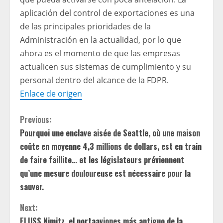
aplicación del control de exportaciones es una
de las principales prioridades de la
Administración en la actualidad, por lo que
ahora es el momento de que las empresas
actualicen sus sistemas de cumplimiento y su
personal dentro del alcance de la FDPR.
Enlace de origen
C
Previous:
Pourquoi une enclave aisée de Seattle, où une maison
o
coûte en moyenne 4,3 millions de dollars, est en train
n
de faire faillite… et les législateurs préviennent
qu’une mesure douloureuse est nécessaire pour la
t
sauver.
i
Next:
El USS Nimitz, el portaaviones más antiguo de la