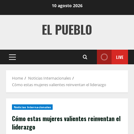
Skip
10 agosto 2026
to
content
EL PUEBLO
LIVE
Primary
Menu
Home
Noticias Internacionales
Cómo estas mujeres valientes reinventan el liderazgo
Noticias Internacionales
Cómo estas mujeres valientes reinventan el
liderazgo