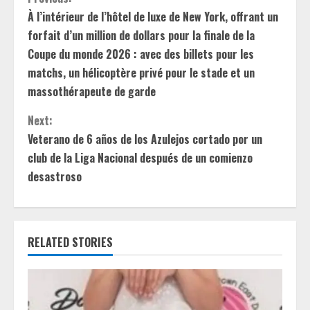
C
À l’intérieur de l’hôtel de luxe de New York, offrant un
o
forfait d’un million de dollars pour la finale de la
n
Coupe du monde 2026 : avec des billets pour les
matchs, un hélicoptère privé pour le stade et un
t
massothérapeute de garde
i
Next:
Veterano de 6 años de los Azulejos cortado por un
n
club de la Liga Nacional después de un comienzo
u
desastroso
e
R
RELATED STORIES
e
a