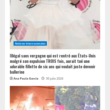
d
i
n
g
Noticias Internacionales
Illégal sans vergogne qui est rentré aux États-Unis
malgré son expulsion TROIS fois, aurait tué une
adorable fillette de six ans qui voulait juste devenir
ballerine
Ana Paula García
30 julio 2026