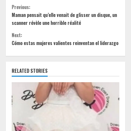
C
Previous:
Maman pensait qu’elle venait de glisser un disque, un
o
scanner révèle une horrible réalité
n
Next:
t
Cómo estas mujeres valientes reinventan el liderazgo
i
n
RELATED STORIES
u
e
R
e