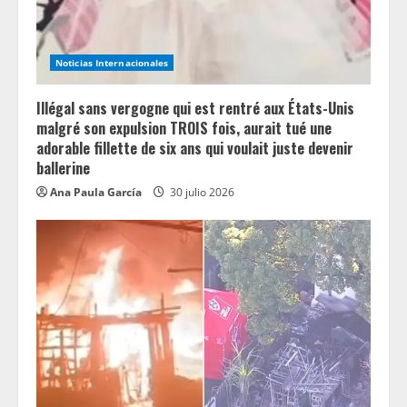
a
d
Noticias Internacionales
i
n
Illégal sans vergogne qui est rentré aux États-Unis
malgré son expulsion TROIS fois, aurait tué une
g
adorable fillette de six ans qui voulait juste devenir
ballerine
Ana Paula García
30 julio 2026