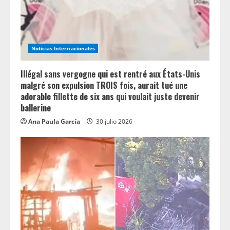
i
n
Noticias Internacionales
g
Illégal sans vergogne qui est rentré aux États-Unis
malgré son expulsion TROIS fois, aurait tué une
adorable fillette de six ans qui voulait juste devenir
ballerine
Ana Paula García
30 julio 2026