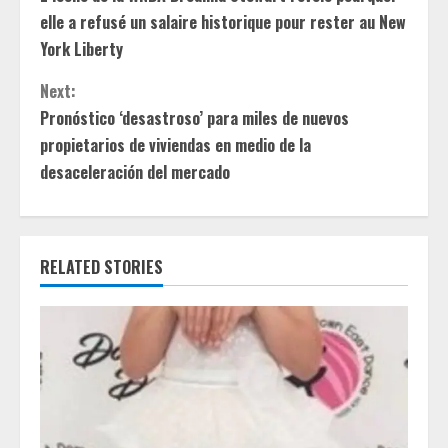
o
elle a refusé un salaire historique pour rester au New
n
York Liberty
t
Next:
Pronóstico ‘desastroso’ para miles de nuevos
i
propietarios de viviendas en medio de la
desaceleración del mercado
n
u
e
RELATED STORIES
R
e
a
d