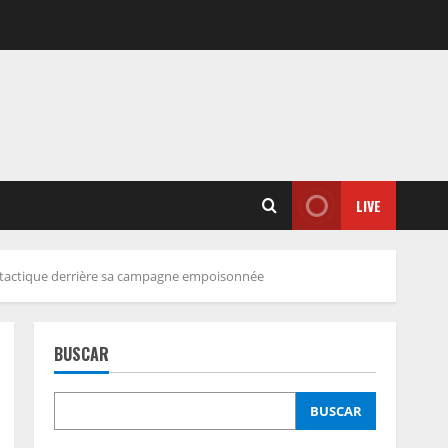
LIVE
la tactique derrière sa campagne empoisonnée
BUSCAR
BUSCAR