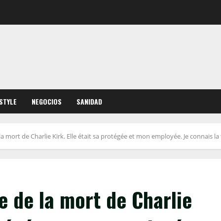
ESTYLE
NEGOCIOS
SANIDAD
a mort de Charlie Kirk. Elle était sa protégée et mon employée. Je connais 
 de la mort de Charlie