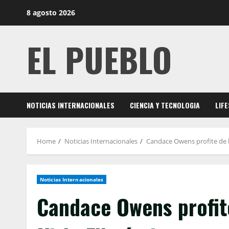
Skip
8 agosto 2026
to
content
EL PUEBLO
NOTICIAS INTERNACIONALES
CIENCIA Y TECNOLOGIA
LIF
Home
Noticias Internacionales
Candace Owens profite de l
Noticias Internacionales
Candace Owens profite