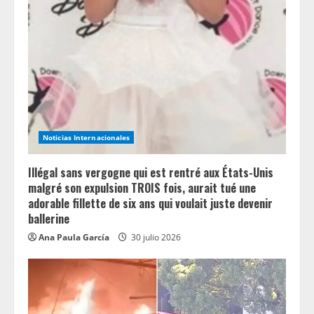
e
a
d
i
n
Noticias Internacionales
g
Illégal sans vergogne qui est rentré aux États-Unis
malgré son expulsion TROIS fois, aurait tué une
adorable fillette de six ans qui voulait juste devenir
ballerine
Ana Paula García
30 julio 2026