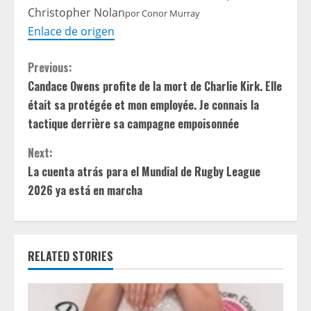
Christopher Nolan
por
Conor Murray
Enlace de origen
C
Previous:
Candace Owens profite de la mort de Charlie Kirk. Elle
o
était sa protégée et mon employée. Je connais la
n
tactique derrière sa campagne empoisonnée
t
Next:
La cuenta atrás para el Mundial de Rugby League
i
2026 ya está en marcha
n
u
RELATED STORIES
e
R