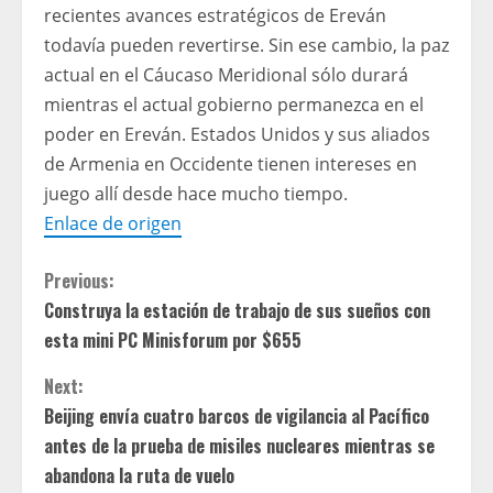
recientes avances estratégicos de Ereván
todavía pueden revertirse. Sin ese cambio, la paz
actual en el Cáucaso Meridional sólo durará
mientras el actual gobierno permanezca en el
poder en Ereván. Estados Unidos y sus aliados
de Armenia en Occidente tienen intereses en
juego allí desde hace mucho tiempo.
Enlace de origen
C
Previous:
Construya la estación de trabajo de sus sueños con
o
esta mini PC Minisforum por $655
n
Next:
t
Beijing envía cuatro barcos de vigilancia al Pacífico
antes de la prueba de misiles nucleares mientras se
i
abandona la ruta de vuelo