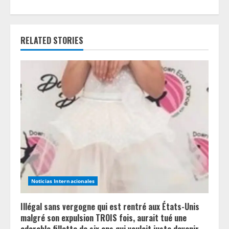
n
u
RELATED STORIES
e
R
e
a
d
i
n
Noticias Internacionales
g
Illégal sans vergogne qui est rentré aux États-Unis
malgré son expulsion TROIS fois, aurait tué une
adorable fillette de six ans qui voulait juste devenir