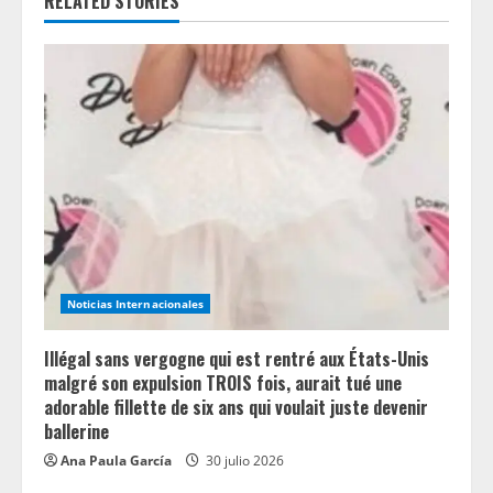
e
RELATED STORIES
R
e
a
d
i
n
Noticias Internacionales
g
Illégal sans vergogne qui est rentré aux États-Unis
malgré son expulsion TROIS fois, aurait tué une
adorable fillette de six ans qui voulait juste devenir
ballerine
Ana Paula García
30 julio 2026