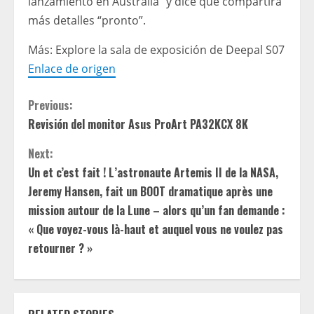
lanzamiento en Australia” y dice que compartirá
más detalles “pronto”.
Más: Explore la sala de exposición de Deepal S07
Enlace de origen
C
Previous:
Revisión del monitor Asus ProArt PA32KCX 8K
o
Next:
n
Un et c’est fait ! L’astronaute Artemis II de la NASA,
t
Jeremy Hansen, fait un BOOT dramatique après une
mission autour de la Lune – alors qu’un fan demande :
i
« Que voyez-vous là-haut et auquel vous ne voulez pas
retourner ? »
n
u