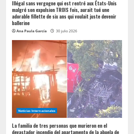
g
Illégal sans vergogne qui est rentré aux États-Unis
malgré son expulsion TROIS fois, aurait tué une
adorable fillette de six ans qui voulait juste devenir
ballerine
Ana Paula García
30 julio 2026
Noticias Internacionales
La familia de tres personas que murieron en el
devastador incendio del apartamento de la abuela de