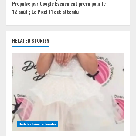
Propulsé par Google Événement prévu pour le
i
12 août ; Le Pixel 11 est attendu
n
u
RELATED STORIES
e
R
e
a
d
i
n
Noticias Internacionales