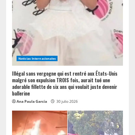
a
d
i
n
g
Noticias Internacionales
Illégal sans vergogne qui est rentré aux États-Unis
malgré son expulsion TROIS fois, aurait tué une
adorable fillette de six ans qui voulait juste devenir
ballerine
Ana Paula García
30 julio 2026