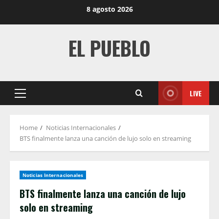
Skip
8 agosto 2026
to
content
EL PUEBLO
LIVE
Primary
Menu
Home
Noticias Internacionales
BTS finalmente lanza una canción de lujo solo en streaming
Noticias Internacionales
BTS finalmente lanza una canción de lujo
solo en streaming