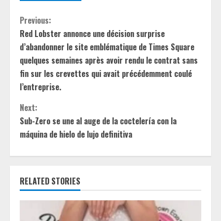
C
Previous:
Red Lobster annonce une décision surprise
o
d’abandonner le site emblématique de Times Square
n
quelques semaines après avoir rendu le contrat sans
fin sur les crevettes qui avait précédemment coulé
t
l’entreprise.
i
Next:
Sub-Zero se une al auge de la coctelería con la
n
máquina de hielo de lujo definitiva
u
e
RELATED STORIES
R
e