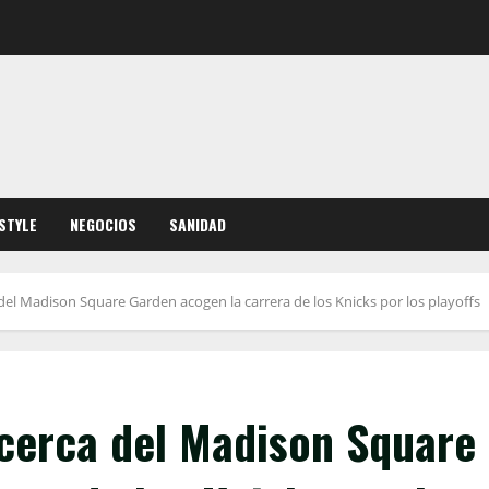
ESTYLE
NEGOCIOS
SANIDAD
del Madison Square Garden acogen la carrera de los Knicks por los playoffs
 cerca del Madison Square