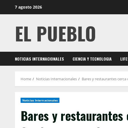
Skip
7 agosto 2026
to
content
EL PUEBLO
NOTICIAS INTERNACIONALES
CIENCIA Y TECNOLOGIA
LIF
Home
Noticias Internacionales
Bares y restaurantes cerca 
Noticias Internacionales
Bares y restaurantes