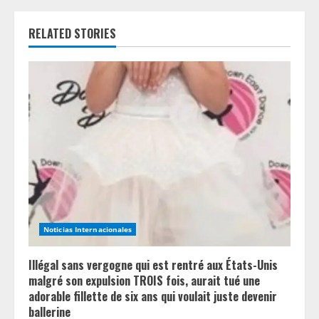
n
RELATED STORIES
u
e
R
e
a
d
i
Noticias Internacionales
n
Illégal sans vergogne qui est rentré aux États-Unis
g
malgré son expulsion TROIS fois, aurait tué une
adorable fillette de six ans qui voulait juste devenir
ballerine