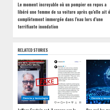
Le moment incroyable où un pompier en repos a
o
libéré une femme de sa voiture après qu’elle ait 
n
complètement immergée dans l’eau lors d’une
terrifiante inondation
t
i
n
RELATED STORIES
u
e
R
e
a
Ciencia y tecnologia
Ciencia y tecn