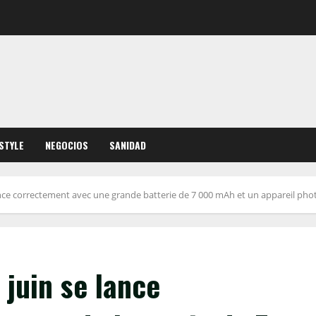
ESTYLE
NEGOCIOS
SANIDAD
lance correctement avec une grande batterie de 7 000 mAh et un appareil photo
 juin se lance