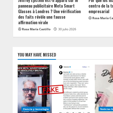
d
Jeffrey Epstein est-il apparu sur le
Por qué los m
panneau publicitaire Meta Smart
centro de la 
i
Glasses à Londres ? Une vérification
empresarial
des faits révèle une fausse
Rosa María Ca
n
affirmation virale
Rosa María Castillo
30 julio 2026
g
YOU MAY HAVE MISSED
Ciencia y tecnologia
Noticias 