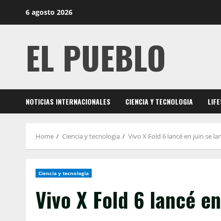
Skip
6 agosto 2026
to
content
EL PUEBLO
NOTICIAS INTERNACIONALES
CIENCIA Y TECNOLOGIA
LIF
Home
Ciencia y tecnologia
Vivo X Fold 6 lancé en juin se 
Ciencia y tecnologia
Vivo X Fold 6 lancé en