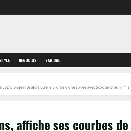
ESTYLE
NEGOCIOS
SANIDAD
 LBD plongeante alors qu’elle profite d’une soirée avec Scooter Braun, 44 an
s, affiche ses courbes de