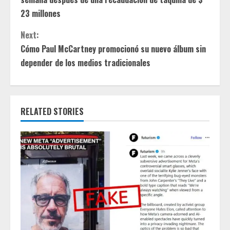
n
23 millones
t
Next:
Cómo Paul McCartney promocionó su nuevo álbum sin
i
depender de los medios tradicionales
n
u
RELATED STORIES
e
R
e
a
d