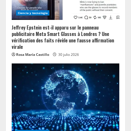
i
n
Ciencia y tecnologia
g
Jeffrey Epstein est-il apparu sur le panneau
publicitaire Meta Smart Glasses à Londres ? Une
vérification des faits révèle une fausse affirmation
virale
Rosa María Castillo
30 julio 2026