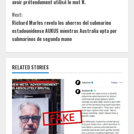
avoir prétendument utilisé le mot N.
t
Next:
i
Richard Marles revela los ahorros del submarino
estadounidense AUKUS mientras Australia opta por
n
submarinos de segunda mano
u
e
RELATED STORIES
R
e
a
d
i