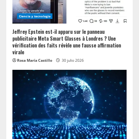
n
g
Ciencia y tecnologia
Jeffrey Epstein est-il apparu sur le panneau
publicitaire Meta Smart Glasses à Londres ? Une
vérification des faits révèle une fausse affirmation
virale
Rosa María Castillo
30 julio 2026