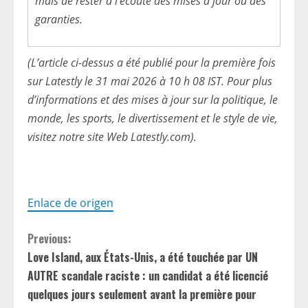
mais de rester à l’écoute des mises à jour ou des
garanties.
(L’article ci-dessus a été publié pour la première fois
sur Latestly le 31 mai 2026 à 10 h 08 IST. Pour plus
d’informations et des mises à jour sur la politique, le
monde, les sports, le divertissement et le style de vie,
visitez notre site Web Latestly.com).
Enlace de origen
C
Previous:
Love Island, aux États-Unis, a été touchée par UN
o
AUTRE scandale raciste : un candidat a été licencié
n
quelques jours seulement avant la première pour