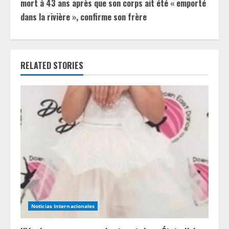
i
mort à 43 ans après que son corps ait été « emporté
dans la rivière », confirme son frère
n
u
e
RELATED STORIES
R
e
a
d
i
n
Noticias Internacionales
g