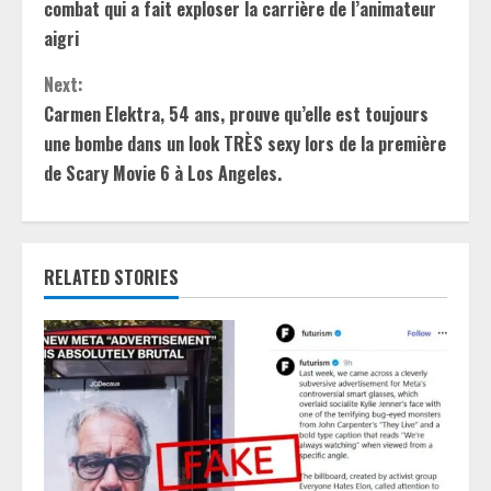
t
combat qui a fait exploser la carrière de l’animateur
aigri
i
Next:
n
Carmen Elektra, 54 ans, prouve qu’elle est toujours
u
une bombe dans un look TRÈS sexy lors de la première
de Scary Movie 6 à Los Angeles.
e
R
e
RELATED STORIES
a
d
i
n