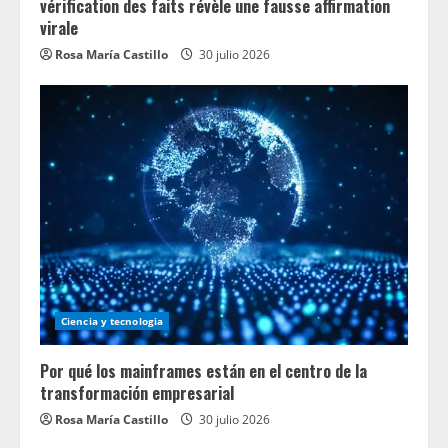
g
vérification des faits révèle une fausse affirmation
virale
Rosa María Castillo
30 julio 2026
Ciencia y tecnologia
Por qué los mainframes están en el centro de la
transformación empresarial
Rosa María Castillo
30 julio 2026