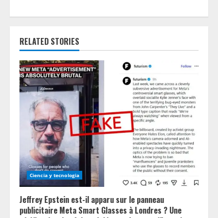
i
n
RELATED STORIES
u
e
R
e
a
d
Ciencia y tecnologia
i
n
Jeffrey Epstein est-il apparu sur le panneau
publicitaire Meta Smart Glasses à Londres ? Une