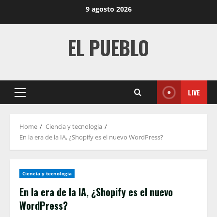
Skip
9 agosto 2026
to
content
EL PUEBLO
LIVE
Primary
Menu
Home
Ciencia y tecnologia
En la era de la IA, ¿Shopify es el nuevo WordPress?
Ciencia y tecnologia
En la era de la IA, ¿Shopify es el nuevo
WordPress?