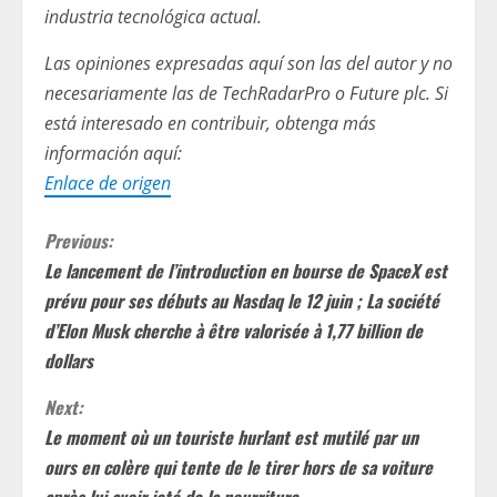
industria tecnológica actual.
Las opiniones expresadas aquí son las del autor y no
necesariamente las de TechRadarPro o Future plc. Si
está interesado en contribuir, obtenga más
información aquí:
Enlace de origen
C
Previous:
Le lancement de l’introduction en bourse de SpaceX est
o
prévu pour ses débuts au Nasdaq le 12 juin ; La société
n
d’Elon Musk cherche à être valorisée à 1,77 billion de
dollars
t
Next:
i
Le moment où un touriste hurlant est mutilé par un
ours en colère qui tente de le tirer hors de sa voiture
n