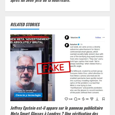
après lui avoir jeté de la nourriture.
u
e
RELATED STORIES
R
e
a
d
i
n
g
Ciencia y tecnologia
Jeffrey Epstein est-il apparu sur le panneau publicitaire
Meta Smart Glasses à Londres ? Une vérification des