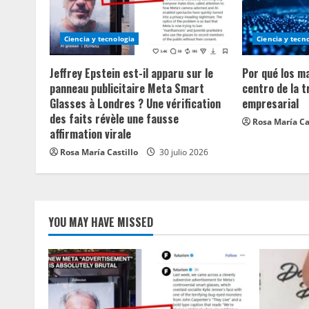
e
R
Ciencia y tecnologia
Ciencia y tecn
e
Jeffrey Epstein est-il apparu sur le
Por qué los m
a
panneau publicitaire Meta Smart
centro de la 
Glasses à Londres ? Une vérification
empresarial
d
des faits révèle une fausse
Rosa María Ca
affirmation virale
i
Rosa María Castillo
30 julio 2026
n
g
YOU MAY HAVE MISSED