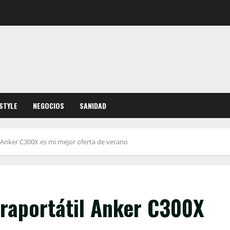
ESTYLE
NEGOCIOS
SANIDAD
l Anker C300X es mi mejor oferta de verano
traportátil Anker C300X