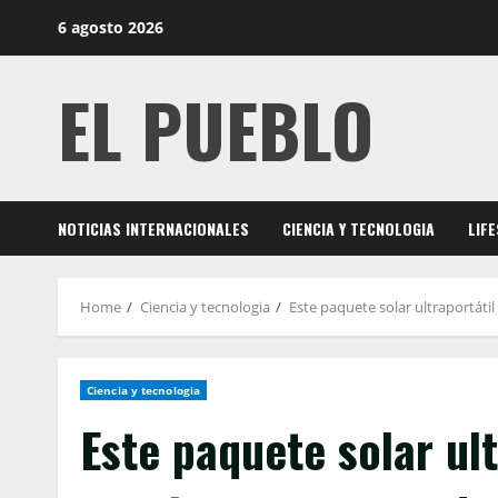
Skip
6 agosto 2026
to
content
EL PUEBLO
NOTICIAS INTERNACIONALES
CIENCIA Y TECNOLOGIA
LIF
Home
Ciencia y tecnologia
Este paquete solar ultraportáti
Ciencia y tecnologia
Este paquete solar ul