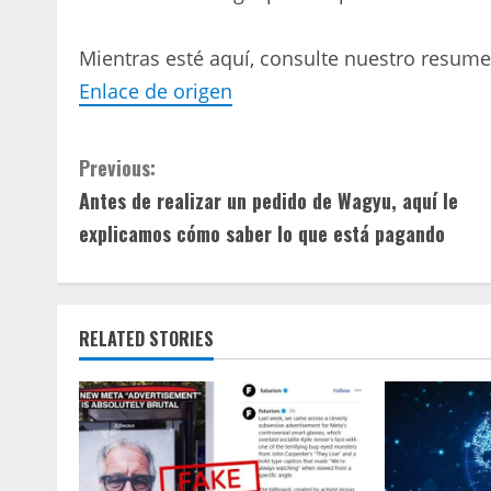
Mientras esté aquí, consulte nuestro resumen
Enlace de origen
C
Previous:
Antes de realizar un pedido de Wagyu, aquí le
o
explicamos cómo saber lo que está pagando
n
t
RELATED STORIES
i
n
u