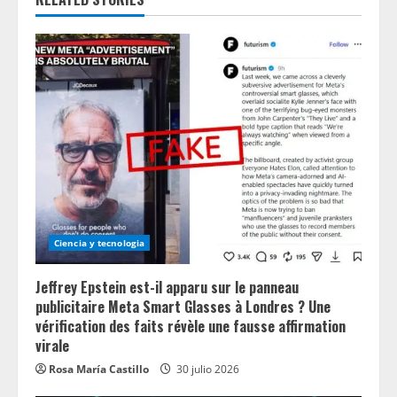
e
R
e
a
d
i
n
Ciencia y tecnologia
g
Jeffrey Epstein est-il apparu sur le panneau
publicitaire Meta Smart Glasses à Londres ? Une
vérification des faits révèle une fausse affirmation
virale
Rosa María Castillo
30 julio 2026