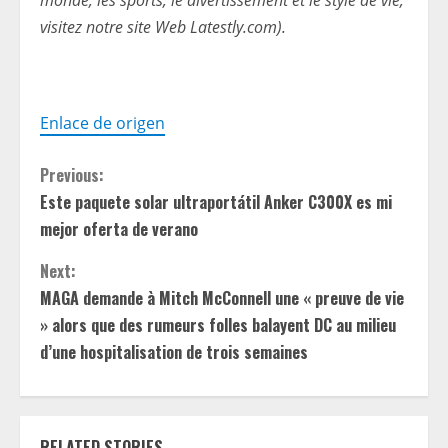
monde, les sports, le divertissement et le style de vie,
visitez notre site Web Latestly.com).
Enlace de origen
C
Previous:
Este paquete solar ultraportátil Anker C300X es mi
o
mejor oferta de verano
n
Next:
t
MAGA demande à Mitch McConnell une « preuve de vie
» alors que des rumeurs folles balayent DC au milieu
i
d’une hospitalisation de trois semaines
n
u
RELATED STORIES