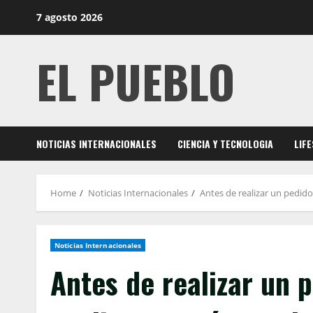
Skip
7 agosto 2026
to
content
EL PUEBLO
NOTICIAS INTERNACIONALES
CIENCIA Y TECNOLOGIA
LIF
Home
Noticias Internacionales
Antes de realizar un pedid
Noticias Internacionales
Antes de realizar un 